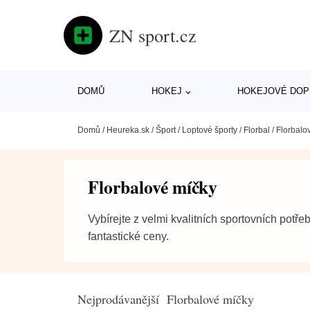
ZN sport.cz
DOMŮ
HOKEJ
HOKEJOVÉ DOP
Domů
/
Heureka.sk
/
Šport
/
Loptové športy
/
Florbal
/
Florbalo
Florbalové míčky
Vybírejte z velmi kvalitních sportovních potře
fantastické ceny.
Nejprodávanější Florbalové míčky