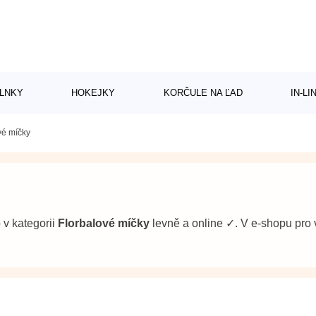
LNKY
HOKEJKY
KORČULE NA ĽAD
IN-L
vé míčky
b v kategorii
Florbalové míčky
levně a online ✓. V e-shopu pr