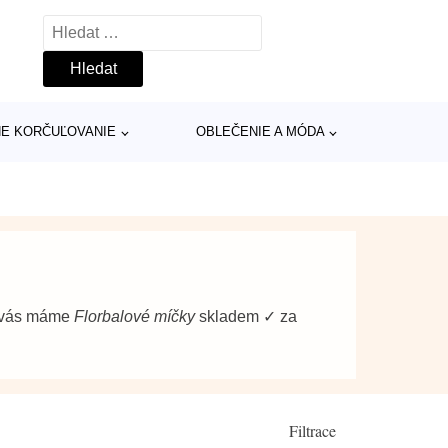
Vyhledávání
INE KORČUĽOVANIE
OBLEČENIE A MÓDA
o vás máme
Florbalové míčky
skladem ✓ za
Filtrace