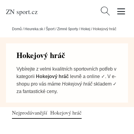
ZN sport.cz
Vyhledávání
Domů
/
Heureka.sk
/
Šport
/
Zimné športy
/
Hokej
/
Hokejový hráč
Hokejový hráč
Vybírejte z velmi kvalitních sportovních potřeb v
kategorii
Hokejový hráč
levně a online ✓. V e-
shopu pro vás máme
Hokejový hráč
skladem ✓
za fantastické ceny.
Nejprodávanější Hokejový hráč