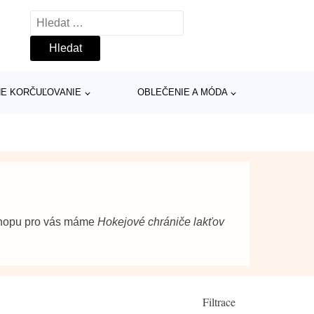
Vyhledávání
INE KORČUĽOVANIE
OBLEČENIE A MÓDA
shopu pro vás máme
Hokejové chrániče lakťov
Filtrace