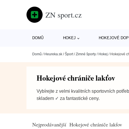
ZN sport.cz
DOMŮ
HOKEJ
HOKEJOVÉ DOP
Domů
/
Heureka.sk
/
Šport
/
Zimné športy
/
Hokej
/
Hokejové ch
Hokejové chrániče lakťov
Vybírejte z velmi kvalitních sportovních potře
skladem ✓ za fantastické ceny.
Nejprodávanější Hokejové chrániče lakťov