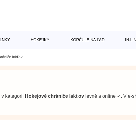
LNKY
HOKEJKY
KORČULE NA ĽAD
IN-L
rániče lakťov
b v kategorii
Hokejové chrániče lakťov
levně a online ✓. V e-