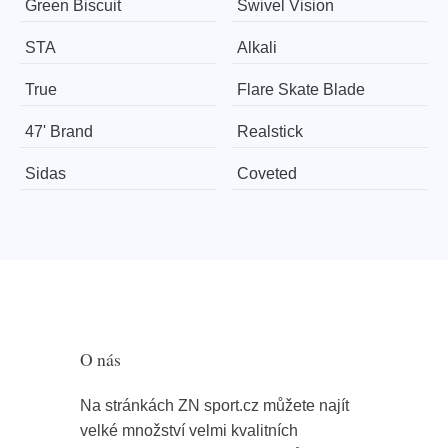
Green Biscuit
Swivel Vision
STA
Alkali
True
Flare Skate Blade
47' Brand
Realstick
Sidas
Coveted
O nás
Na stránkách ZN sport.cz můžete najít
velké množství velmi kvalitních