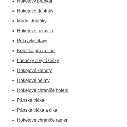
Hokejový brankář
Hokejové doplnky
Módní doplňky
Hokejové rukavice
Pokrývky hlavy
Kolečka pro in-line
Lapačky a vyrážečky
Hokejové kalhoty
Hokejové helmy
Hokejové chrániče holení
Pánská trička
Pánská trička a tílka
Hokejové chrániče ramen