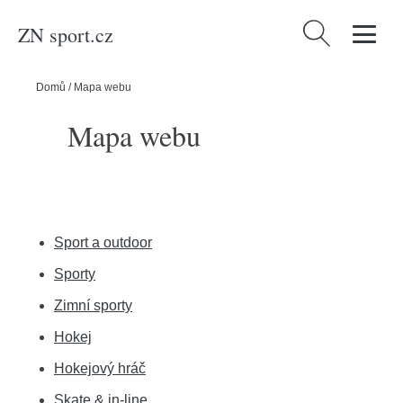
ZN sport.cz
Vyhledávání
Domů
/
Mapa webu
Mapa webu
Sport a outdoor
Sporty
Zimní sporty
Hokej
Hokejový hráč
Skate & in-line