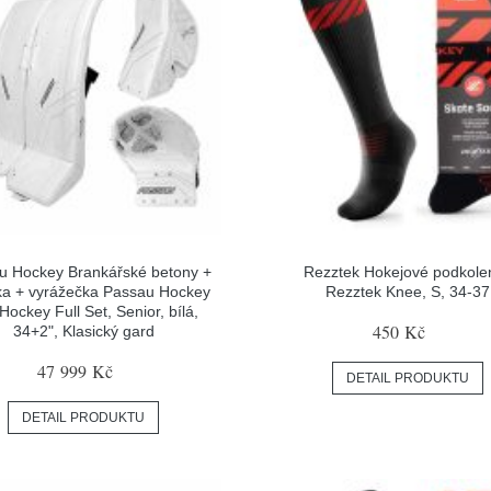
u Hockey Brankářské betony +
Rezztek Hokejové podkole
ka + vyrážečka Passau Hockey
Rezztek Knee, S, 34-37
 Hockey Full Set, Senior, bílá,
450 Kč
34+2", Klasický gard
47 999 Kč
DETAIL PRODUKTU
DETAIL PRODUKTU