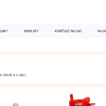
LNKY
HOKEJKY
KORČULE NA ĽAD
IN-L
e slevě a v akci.