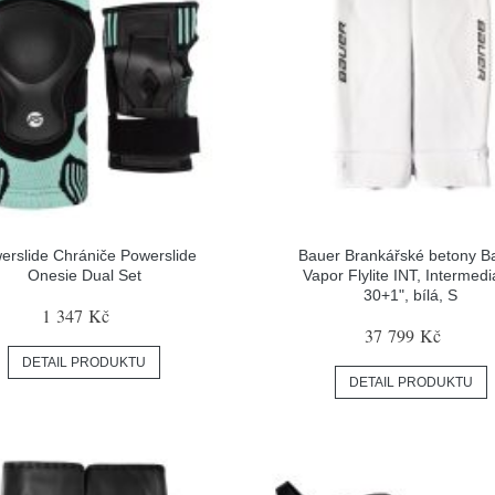
erslide Chrániče Powerslide
Bauer Brankářské betony B
Onesie Dual Set
Vapor Flylite INT, Intermedi
30+1", bílá, S
1 347 Kč
37 799 Kč
DETAIL PRODUKTU
DETAIL PRODUKTU