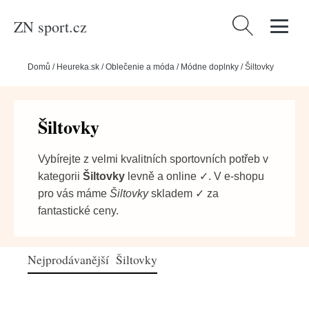
ZN sport.cz
Vyhledávání
Domů
/
Heureka.sk
/
Oblečenie a móda
/
Módne doplnky
/
Šiltovky
Šiltovky
Vybírejte z velmi kvalitních sportovních potřeb v
kategorii
Šiltovky
levně a online ✓. V e-shopu
pro vás máme
Šiltovky
skladem ✓ za
fantastické ceny.
Nejprodávanější Šiltovky