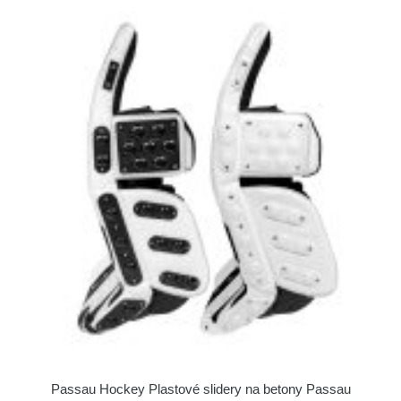
Passau Hockey Plastové slidery na betony Passau