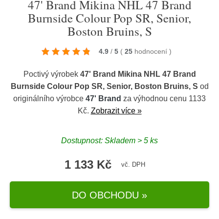
47' Brand Mikina NHL 47 Brand
Burnside Colour Pop SR, Senior,
Boston Bruins, S
4.9
/
5
(
25
hodnocení
)
Poctivý výrobek
47' Brand Mikina NHL 47 Brand
Burnside Colour Pop SR, Senior, Boston Bruins, S
od
originálního výrobce
47' Brand
za výhodnou cenu 1133
Kč.
Zobrazit více »
Dostupnost: Skladem > 5 ks
1 133 Kč
vč. DPH
DO OBCHODU »