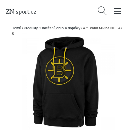
ZN sport.cz
Vyhledávání
Domů
/
Produkty
/
Oblečení, obuv a doplňky
/
47' Brand Mikina NHL 47
Brand Burnside Colour Pop SR, Senior, Boston Bruins, S