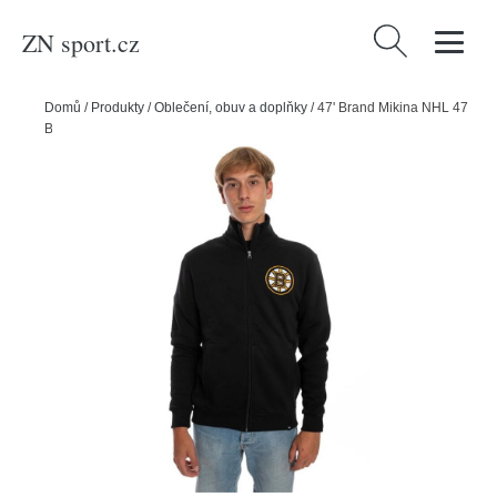
ZN sport.cz
Vyhledávání
Domů
/
Produkty
/
Oblečení, obuv a doplňky
/
47' Brand Mikina NHL 47
Brand Islington Track Jacket Jet SR, Senior, Boston Bruins, S