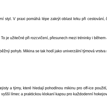
vní styl. V praxi pomáhá lépe zakrýt oblast krku při cestován
. To je užitečné při rozcvičení, přesunech mezi tréninky i během
běžný pohyb. Mikina se tak hodí jako univerzální týmová vrstva 
ty a týmy, které hledají pohodlnou mikinu pro off-ice použití,
řih, vyšší límec a praktickou klokaní kapsu pro každodenní hokejo