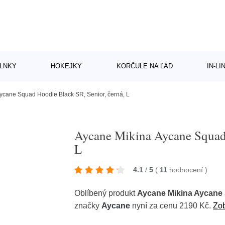
LNKY
HOKEJKY
KORČULE NA ĽAD
IN-L
ycane Squad Hoodie Black SR, Senior, černá, L
Aycane Mikina Aycane Squad 
L
4.1
/
5
(
11
hodnocení
)
Oblíbený produkt
Aycane Mikina Aycane 
značky
Aycane
nyní za cenu 2190 Kč.
Zob