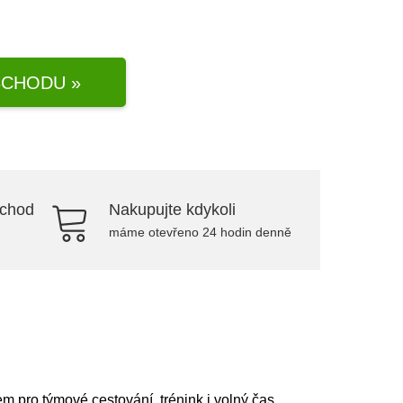
CHODU »
bchod
Nakupujte kdykoli
máme otevřeno 24 hodin denně
 pro týmové cestování, trénink i volný čas.