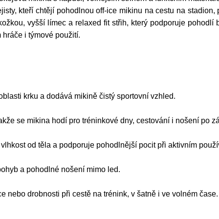
y, kteří chtějí pohodlnou off-ice mikinu na cestu na stadion,
ožkou, vyšší límec a relaxed fit střih, který podporuje pohod
 hráče i týmové použití.
 oblasti krku a dodává mikině čistý sportovní vzhled.
takže se mikina hodí pro tréninkové dny, cestování i nošení po z
hkost od těla a podporuje pohodlnější pocit při aktivním použí
ý pohyb a pohodlné nošení mimo led.
e nebo drobnosti při cestě na trénink, v šatně i ve volném čase.