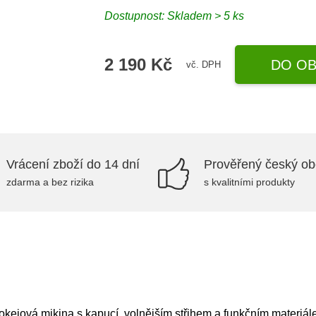
Dostupnost: Skladem > 5 ks
2 190 Kč
DO OB
vč. DPH
Vrácení zboží do 14 dní
Prověřený český o
zdarma a bez rizika
s kvalitními produkty
jová mikina s kapucí, volnějším střihem a funkčním materiálem