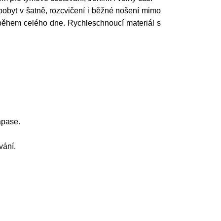
 pobyt v šatně, rozcvičení i běžné nošení mimo
lí během celého dne. Rychleschnoucí materiál s
ápase.
vání.