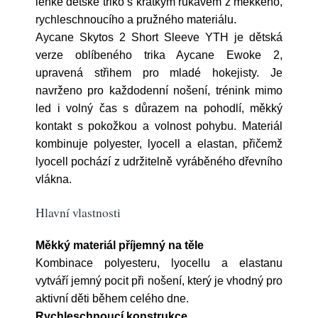
lehké dětské triko s krátkým rukávem z měkkého,
rychleschnoucího a pružného materiálu.
Aycane Skytos 2 Short Sleeve YTH je dětská
verze oblíbeného trika Aycane Ewoke 2,
upravená střihem pro mladé hokejisty. Je
navrženo pro každodenní nošení, trénink mimo
led i volný čas s důrazem na pohodlí, měkký
kontakt s pokožkou a volnost pohybu. Materiál
kombinuje polyester, lyocell a elastan, přičemž
lyocell pochází z udržitelně vyráběného dřevního
vlákna.
Hlavní vlastnosti
Měkký materiál příjemný na těle
Kombinace polyesteru, lyocellu a elastanu
vytváří jemný pocit při nošení, který je vhodný pro
aktivní děti během celého dne.
Rychleschnoucí konstrukce