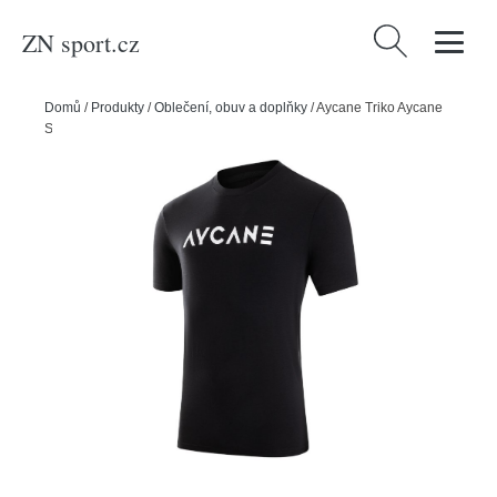
ZN sport.cz
Vyhledávání
Domů
/
Produkty
/
Oblečení, obuv a doplňky
/
Aycane Triko Aycane
Skytos 2 Short Sleeve Black YTH, Senior, L