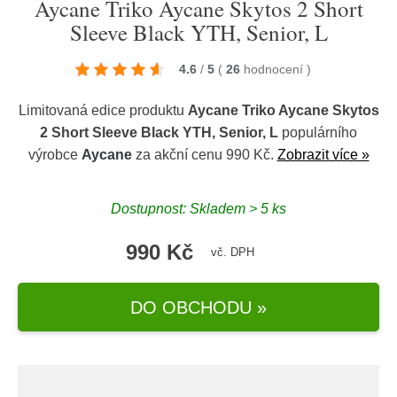
Aycane Triko Aycane Skytos 2 Short
Sleeve Black YTH, Senior, L
4.6
/
5
(
26
hodnocení
)
Limitovaná edice produktu
Aycane Triko Aycane Skytos
2 Short Sleeve Black YTH, Senior, L
populárního
výrobce
Aycane
za akční cenu 990 Kč.
Zobrazit více »
Dostupnost: Skladem > 5 ks
990 Kč
vč. DPH
DO OBCHODU »