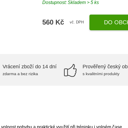
Dostupnost: Skladem > 5 ks
560 Kč
DO OBC
vč. DPH
Vrácení zboží do 14 dní
Prověřený český o
zdarma a bez rizika
s kvalitními produkty
olnost pohybu a praktické využití při tréninku i volném čase.