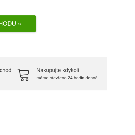
HODU »
bchod
Nakupujte kdykoli
máme otevřeno 24 hodin denně