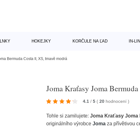
LNKY
HOKEJKY
KORČULE NA ĽAD
IN-L
ma Bermuda Costa II, XS, tmavě modrá
Joma Kraťasy Joma Bermuda C
4.1
/
5
(
20
hodnocení
)
Tohle si zamilujete:
Joma Kraťasy Joma B
originálního výrobce
Joma
za přívětivou 