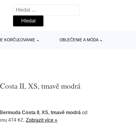
Vyhledávání
INE KORČUĽOVANIE
OBLEČENIE A MÓDA
osta II, XS, tmavě modrá
ermuda Costa II, XS, tmavě modrá
od
cenu 474 Kč.
Zobrazit více »