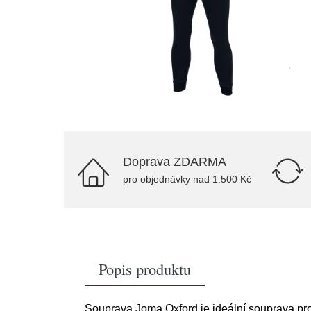
Doprava ZDARMA
pro objednávky nad 1.500 Kč
Popis produktu
Souprava Joma Oxford je ideální souprava pro k