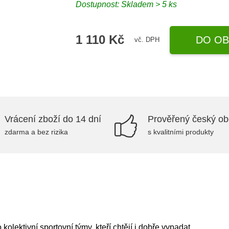
Dostupnost: Skladem > 5 ks
1 110 Kč
DO OB
vč. DPH
Vrácení zboží do 14 dní
Prověřený český o
zdarma a bez rizika
s kvalitními produkty
olektivní sportovní týmy, kteří chtějí i dobře vypadat.