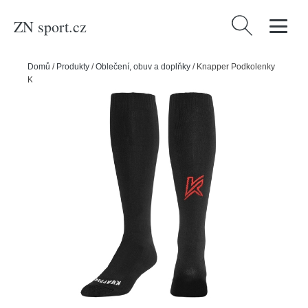
ZN sport.cz
Vyhledávání
Domů
/
Produkty
/
Oblečení, obuv a doplňky
/
Knapper Podkolenky
Knapper, 7.0-9.0