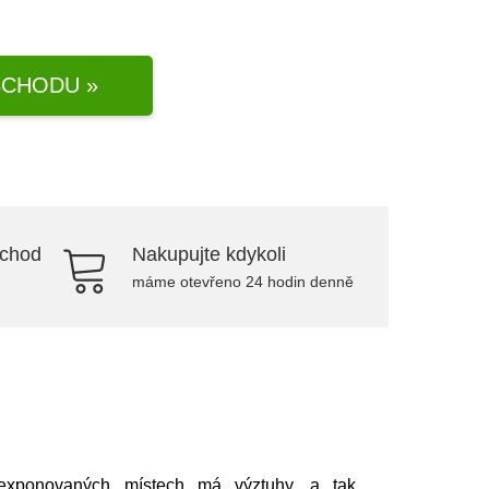
CHODU »
bchod
Nakupujte kdykoli
máme otevřeno 24 hodin denně
 exponovaných místech má výztuhy, a tak