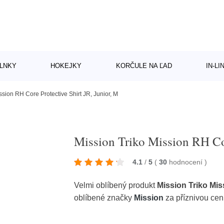
LNKY
HOKEJKY
KORČULE NA ĽAD
IN-L
ssion RH Core Protective Shirt JR, Junior, M
Mission Triko Mission RH Cor
4.1
/
5
(
30
hodnocení
)
Velmi oblíbený produkt
Mission Triko Mis
oblíbené značky
Mission
za příznivou ce