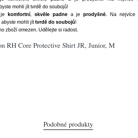
yste mohli jít tvrdě do soubojů!
je
komfortní
,
skvěle padne
a je
prodyšné
. Na nejvíc
, abyste mohli jít
tvrdě do soubojů
!
o zboží omezen. Udělejte si radost.
on RH Core Protective Shirt JR, Junior, M
Podobné produkty