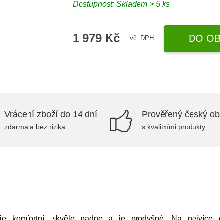
Dostupnost: Skladem > 5 ks
1 979 Kč
DO OB
vč. DPH
Vrácení zboží do 14 dní
Prověřený český o
zdarma a bez rizika
s kvalitními produkty
 je komfortní, skvěle padne a je prodyšné. Na nejvíce