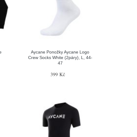
e
Aycane Ponožky Aycane Logo
Crew Socks White (2páry), L, 44-
47
399 Kč