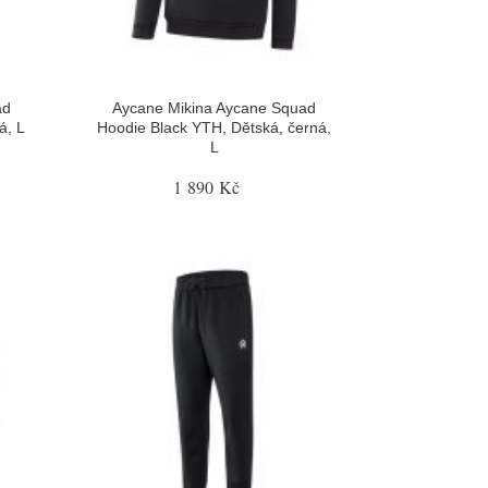
ad
Aycane Mikina Aycane Squad
á, L
Hoodie Black YTH, Dětská, černá,
L
1 890 Kč