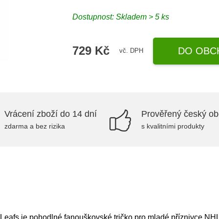
Dostupnost: Skladem > 5 ks
729 Kč
DO OBC
vč. DPH
Vrácení zboží do 14 dní
Prověřený český o
zdarma a bez rizika
s kvalitními produkty
Leafs je pohodlné fanouškovské tričko pro mladé příznivce NHL