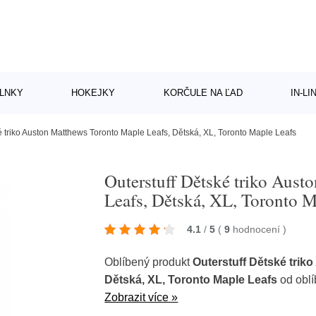
LNKY
HOKEJKY
KORČULE NA ĽAD
IN-L
é triko Auston Matthews Toronto Maple Leafs, Dětská, XL, Toronto Maple Leafs
Outerstuff Dětské triko Aus
Leafs, Dětská, XL, Toronto M
4.1
/
5
(
9
hodnocení
)
Oblíbený produkt
Outerstuff Dětské trik
Dětská, XL, Toronto Maple Leafs
od obl
Zobrazit více »