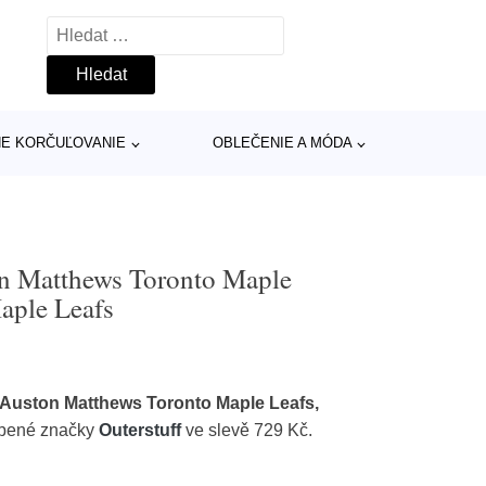
Vyhledávání
INE KORČUĽOVANIE
OBLEČENIE A MÓDA
ton Matthews Toronto Maple
aple Leafs
o Auston Matthews Toronto Maple Leafs,
íbené značky
Outerstuff
ve slevě 729 Kč.