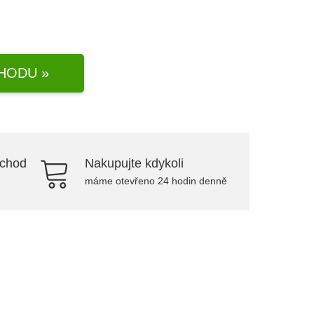
HODU »
bchod
Nakupujte kdykoli
máme otevřeno 24 hodin denně
.