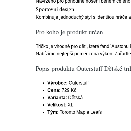
Navrženo pro pohodlné nošení během celého
Sportovní design
Kombinuje jednoduchý styl s identitou hráče a
Pro koho je produkt určen
Tričko je vhodné pro děti, které fandí Auston
Nabízíme nejlepší poměr cena výkon. Zařaďte 
Popis produktu Outerstuff Dětské t
Výrobce:
Outerstuff
Cena:
729 Kč
Varianta:
Dětská
Velikost:
XL
Tým:
Toronto Maple Leafs