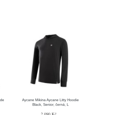
ide
Aycane Mikina Aycane Litty Hoodie
Black, Senior, černá, L
2 090 Kč