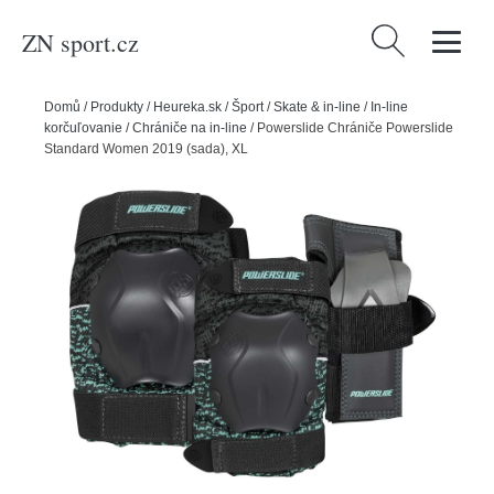
ZN sport.cz
Vyhledávání
Domů
/
Produkty
/
Heureka.sk
/
Šport
/
Skate & in-line
/
In-line
korčuľovanie
/
Chrániče na in-line
/
Powerslide Chrániče Powerslide
Standard Women 2019 (sada), XL