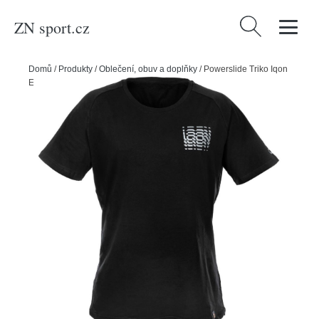
ZN sport.cz
Vyhledávání
Domů
/
Produkty
/
Oblečení, obuv a doplňky
/
Powerslide Triko Iqon
Explore Tee Q, L