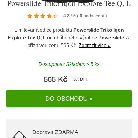
Powerslide Triko Iqon Explore Tee Q, L
4.3
/
5
(
6
hodnocení
)
Limitovaná edice produktu
Powerslide Triko Iqon
Explore Tee Q, L
od oblíbeného výrobce
Powerslide
za
příznivou cenu 565 Kč.
Zobrazit více »
Dostupnost: Skladem > 5 ks
565 Kč
vč. DPH
DO OBCHODU »
Doprava ZDARMA