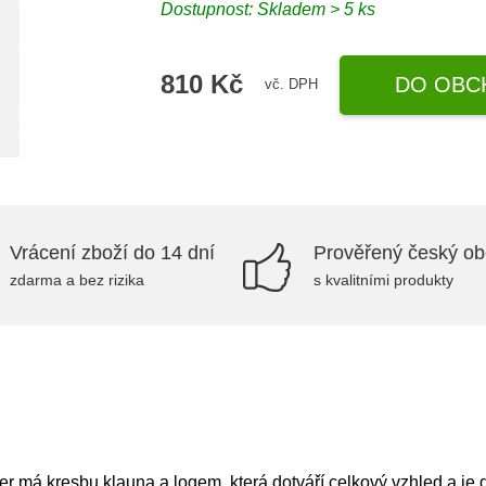
Dostupnost: Skladem > 5 ks
810 Kč
DO OBC
vč. DPH
Vrácení zboží do 14 dní
Prověřený český o
zdarma a bez rizika
s kvalitními produkty
mer má kresbu klauna a logem, která dotváří celkový vzhled a j