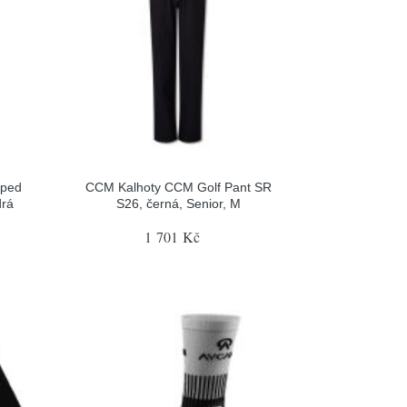
pped
CCM Kalhoty CCM Golf Pant SR
drá
S26, černá, Senior, M
1 701 Kč