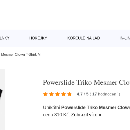
LNKY
HOKEJKY
KORČULE NA ĽAD
IN-L
o Mesmer Clown T-Shirt, M
Powerslide Triko Mesmer Clo
4.7
/
5
(
17
hodnocení
)
Unikátní
Powerslide Triko Mesmer Clown
cenu 810 Kč.
Zobrazit více »