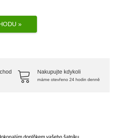
HODU »
bchod
Nakupujte kdykoli
máme otevřeno 24 hodin denně
e dokonalým doplňkem vašeho šatníku.