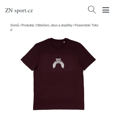
ZN sport.cz
Vyhledávání
Domů
/
Produkty
/
Oblečení, obuv a doplňky
/
Powerslide Triko
Powerslide Mesmer Wings, L