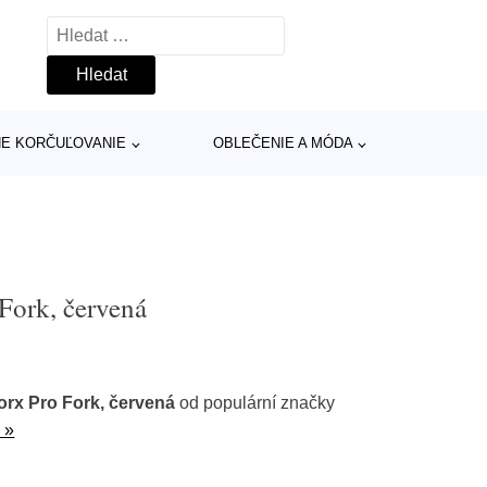
Vyhledávání
INE KORČUĽOVANIE
OBLEČENIE A MÓDA
Fork, červená
orx Pro Fork, červená
od populární značky
 »