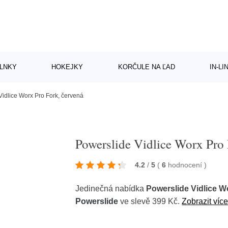
LNKY
HOKEJKY
KORČULE NA ĽAD
IN-L
Vidlice Worx Pro Fork, červená
Powerslide Vidlice Worx Pro 
4.2
/
5
(
6
hodnocení
)
Jedinečná nabídka
Powerslide Vidlice W
Powerslide
ve slevě 399 Kč.
Zobrazit více