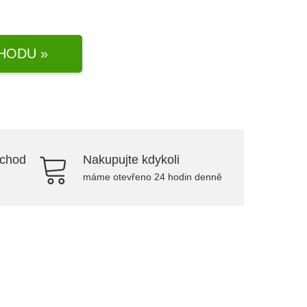
HODU »
bchod
Nakupujte kdykoli
máme otevřeno 24 hodin denně