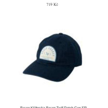
719 Kč
Bauer Kšiltovka Bauer Twill Patch Cap SR,