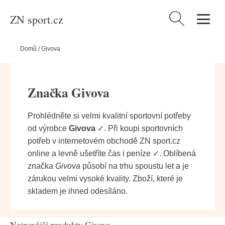
ZN sport.cz
Vyhledávání
Domů
/
Givova
Značka Givova
Prohlédněte si velmi kvalitní sportovní potřeby
od výrobce
Givova
✓. Při koupi sportovních
potřeb v internetovém obchodě ZN sport.cz
online a levně ušetříte čas i peníze ✓. Oblíbená
značka
Givova
působí na trhu spoustu let a je
zárukou velmi vysoké kvality. Zboží, které je
skladem je ihned odesíláno.
Nejnovější produkty Givova