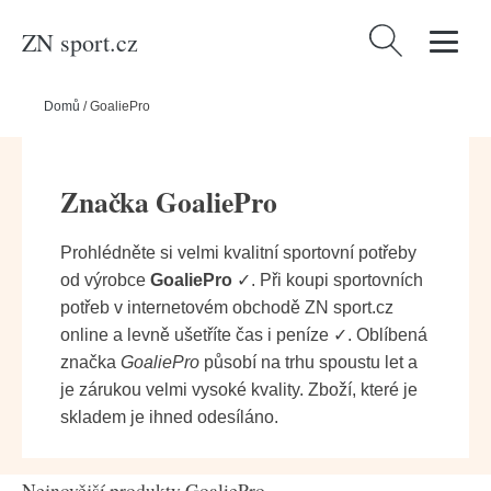
ZN sport.cz
Vyhledávání
Domů
/
GoaliePro
Značka GoaliePro
Prohlédněte si velmi kvalitní sportovní potřeby
od výrobce
GoaliePro
✓. Při koupi sportovních
potřeb v internetovém obchodě ZN sport.cz
online a levně ušetříte čas i peníze ✓. Oblíbená
značka
GoaliePro
působí na trhu spoustu let a
je zárukou velmi vysoké kvality. Zboží, které je
skladem je ihned odesíláno.
Nejnovější produkty GoaliePro