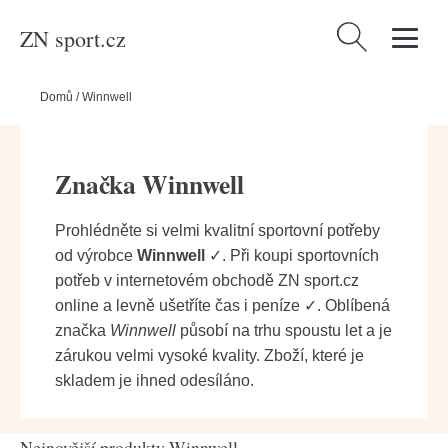
ZN sport.cz
Vyhledávání
Domů
/
Winnwell
Značka Winnwell
Prohlédněte si velmi kvalitní sportovní potřeby
od výrobce
Winnwell
✓. Při koupi sportovních
potřeb v internetovém obchodě ZN sport.cz
online a levně ušetříte čas i peníze ✓. Oblíbená
značka
Winnwell
působí na trhu spoustu let a je
zárukou velmi vysoké kvality. Zboží, které je
skladem je ihned odesíláno.
Nejnovější produkty Winnwell