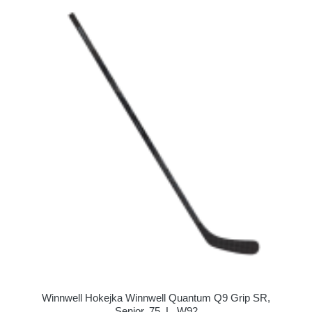
Winnwell Hokejka Winnwell Quantum Q9 Grip SR,
Senior, 75, L, W92