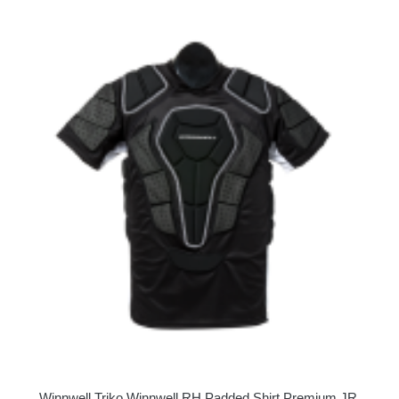
Winnwell Triko Winnwell RH Padded Shirt Premium JR,