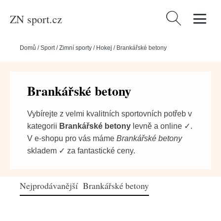
ZN sport.cz
Vyhledávání
Domů
/
Sport
/
Zimní sporty
/
Hokej
/
Brankářské betony
Brankářské betony
Vybírejte z velmi kvalitních sportovních potřeb v
kategorii
Brankářské betony
levně a online ✓.
V e-shopu pro vás máme
Brankářské betony
skladem ✓ za fantastické ceny.
Nejprodávanější Brankářské betony