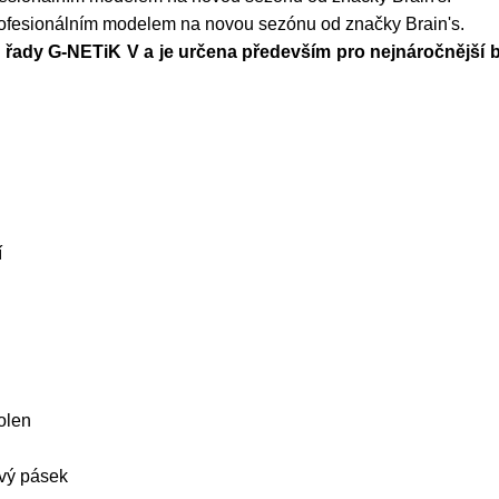
ofesionálním modelem na novou sezónu od značky Brain's.
řady G-NETiK V a je určena především pro nejnáročnější bra
í
olen
ový pásek