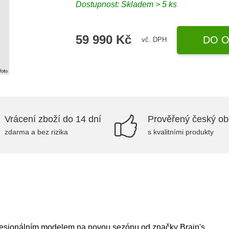
Dostupnost: Skladem > 5 ks
59 990 Kč
DO O
vč. DPH
Vrácení zboží do 14 dní
Prověřený český o
zdarma a bez rizika
s kvalitními produkty
ofesionálním modelem na novou sezónu od značky Brain's.