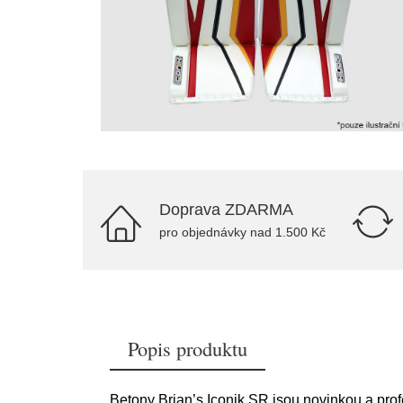
Doprava ZDARMA
pro objednávky nad 1.500 Kč
Popis produktu
Betony Brian’s Iconik SR jsou novinkou a pr