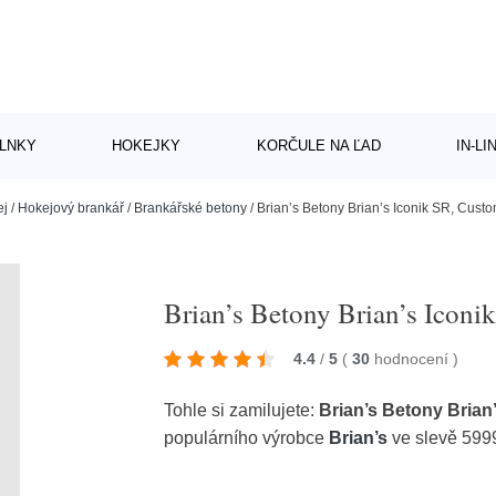
LNKY
HOKEJKY
KORČULE NA ĽAD
IN-L
ej
/
Hokejový brankář
/
Brankářské betony
/
Brian’s Betony Brian’s Iconik SR, Cust
Brian’s Betony Brian’s Iconi
4.4
/
5
(
30
hodnocení
)
Tohle si zamilujete:
Brian’s Betony Brian
populárního výrobce
Brian’s
ve slevě 599