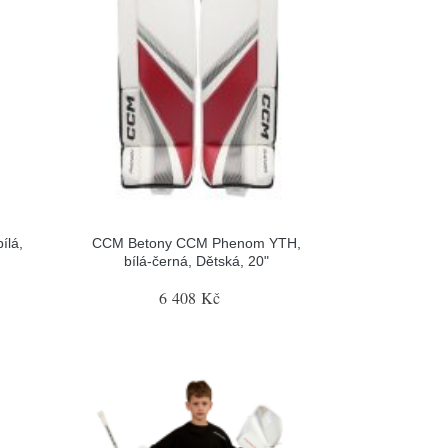
ílá,
CCM Betony CCM Phenom YTH,
bílá-černá, Dětská, 20"
6 408 Kč