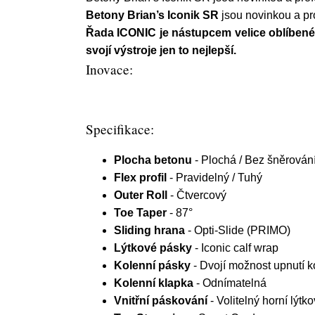
Betony Brian’s Iconik SR
jsou novinkou a pr
Řada ICONIC je nástupcem velice oblíbené 
svojí výstroje jen to nejlepší.
Inovace:
Specifikace:
Plocha betonu
- Plochá / Bez šněrován
Flex profil
- Pravidelný / Tuhý
Outer Roll
- Čtvercový
Toe Taper
- 87°
Sliding hrana
- Opti-Slide (PRIMO)
Lýtkové pásky
- Iconic calf wrap
Kolenní pásky
- Dvojí možnost upnutí k
Kolenní klapka
- Odnímatelná
Vnitřní páskování
- Volitelný horní lýtk