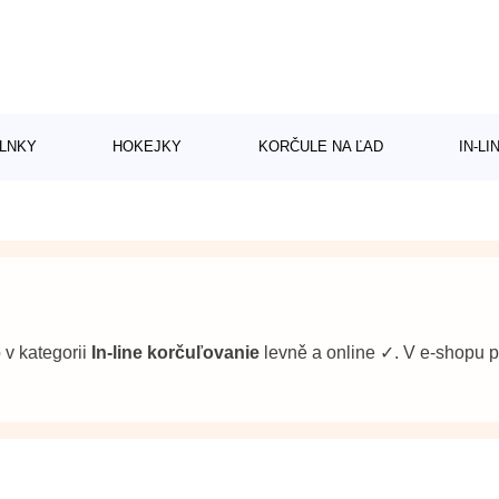
LNKY
HOKEJKY
KORČULE NA ĽAD
IN-L
b v kategorii
In-line korčuľovanie
levně a online ✓. V e-shopu