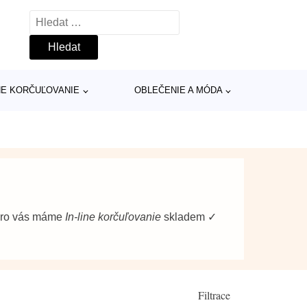
Vyhledávání
INE KORČUĽOVANIE
OBLEČENIE A MÓDA
 pro vás máme
In-line korčuľovanie
skladem ✓
Filtrace