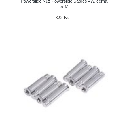
Powerslide Nůž Powerslide Sabres 4W, černá,
S-M
825 Kč