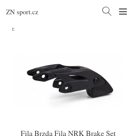
ZN sport.cz
Vyhledávání
Domů
/
Produkty
/
In-line bruslení
/
Fila Brzda Fila NRK Brake Set
Fila Brzda Fila NRK Brake Set