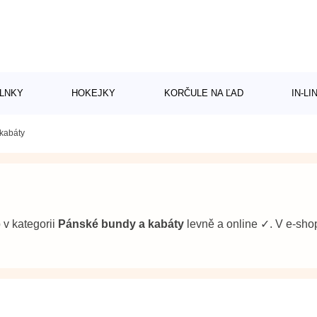
LNKY
HOKEJKY
KORČULE NA ĽAD
IN-L
kabáty
b v kategorii
Pánské bundy a kabáty
levně a online ✓. V e-sh