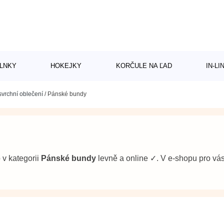
LNKY
HOKEJKY
KORČULE NA ĽAD
IN-L
vrchní oblečení
/
Pánské bundy
b v kategorii
Pánské bundy
levně a online ✓. V e-shopu pro v