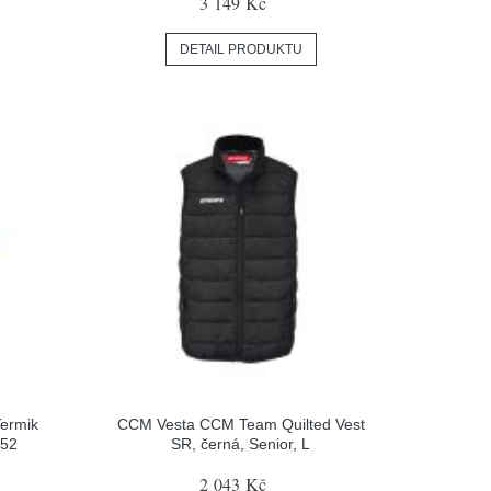
3 149 Kč
DETAIL PRODUKTU
ermik
CCM Vesta CCM Team Quilted Vest
152
SR, černá, Senior, L
2 043 Kč