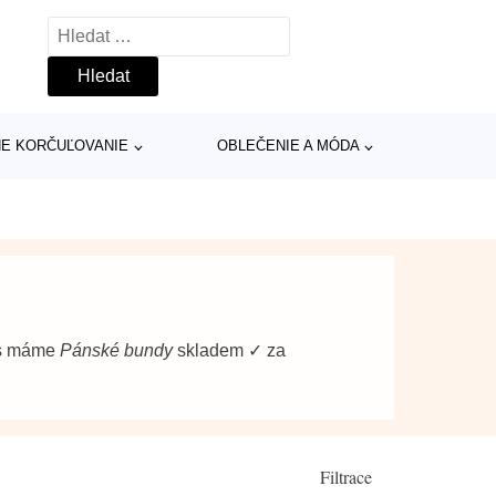
Vyhledávání
INE KORČUĽOVANIE
OBLEČENIE A MÓDA
ás máme
Pánské bundy
skladem ✓ za
Filtrace