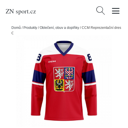
ZN sport.cz
Vyhledávání
Domů
/
Produkty
/
Oblečení, obuv a doplňky
/
CCM Reprezentační dres
CCM ZOH bez reklam červený Pastrňák, Senior, červená, L