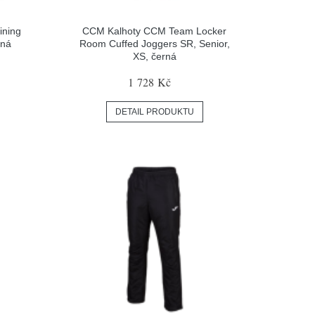
ining
CCM Kalhoty CCM Team Locker
rná
Room Cuffed Joggers SR, Senior,
XS, černá
1 728 Kč
DETAIL PRODUKTU