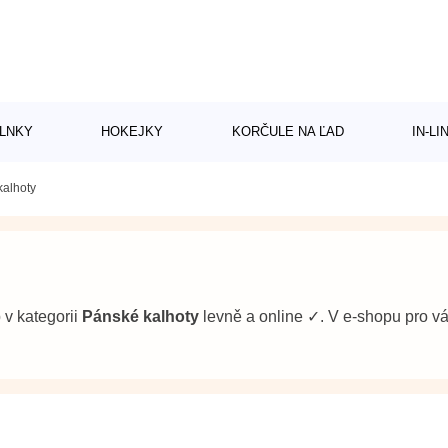
LNKY
HOKEJKY
KORČULE NA ĽAD
IN-L
kalhoty
b v kategorii
Pánské kalhoty
levně a online ✓. V e-shopu pro 