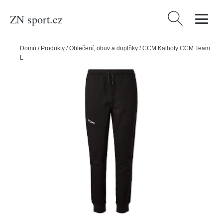
ZN sport.cz
Vyhledávání
Domů
/
Produkty
/
Oblečení, obuv a doplňky
/
CCM Kalhoty CCM Team
Locker Room Cuffed Joggers SR, Senior, XS, černá