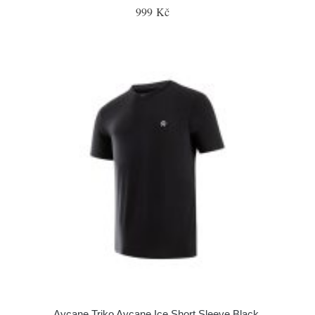
999 Kč
Aycane Triko Aycane Ice Short Sleeve Black,