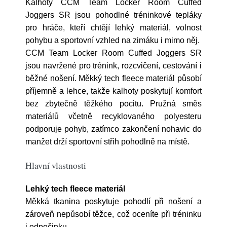
Kalhoty CCM Team Locker Room Cuffed
Joggers SR jsou pohodlné tréninkové tepláky
pro hráče, kteří chtějí lehký materiál, volnost
pohybu a sportovní vzhled na zimáku i mimo něj.
CCM Team Locker Room Cuffed Joggers SR
jsou navržené pro trénink, rozcvičení, cestování i
běžné nošení. Měkký tech fleece materiál působí
příjemně a lehce, takže kalhoty poskytují komfort
bez zbytečně těžkého pocitu. Pružná směs
materiálů včetně recyklovaného polyesteru
podporuje pohyb, zatímco zakončení nohavic do
manžet drží sportovní střih pohodlně na místě.
Hlavní vlastnosti
Lehký tech fleece materiál
Měkká tkanina poskytuje pohodlí při nošení a
zároveň nepůsobí těžce, což oceníte při tréninku
i odpočinku.