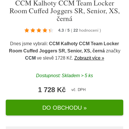
CCM Kalhoty CCM Team Locker
Room Cuffed Joggers SR, Senior, XS,
černá
4.3
/
5
(
22
hodnocení
)
Dnes jsme vybrali:
CCM Kalhoty CCM Team Locker
Room Cuffed Joggers SR, Senior, XS, černá
značky
CCM
ve slevě 1728 Kč.
Zobrazit více »
Dostupnost: Skladem > 5 ks
1 728 Kč
vč. DPH
DO OBCHODU »