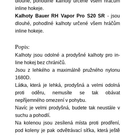
dlouhé, pohodlné kalhoty určené všem hráčům
inline hokeje.
Kalhoty Bauer RH Vapor Pro S20 SR
- jsou
dlouhé, pohodlné kalhoty určené všem hráčům
inline hokeje.
Popis:
Kalhoty jsou odolné a prodyšné kalhoty pro in-
line hokej bez chráničů.
Jsou z lehkého a maximálně pružného nylonu
1680D.
Látka, která je lehká, prodyšná a velmi odolná
proti oděru, nemusíte se tak obávat
nepříjemného omezení v pohybu.
Navíc je velmi prodyšná, budete tak neustále v
suchu a pohodlí.
Na kolenou jsou zesílená místa proti prodření,
pod koleny je pak odvětrávací síťka, která ještě