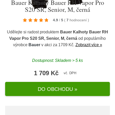
Bauer Kalhoty Bauer RH Vapor Pro
S20 SR, Senior, M, černá
4.9
/
5
(
7
hodnocení
)
Udělejte si radost produktem
Bauer Kalhoty Bauer RH
Vapor Pro S20 SR, Senior, M, černá
od populárního
výrobce
Bauer
v akci za 1709 Kč.
Zobrazit více »
Dostupnost: Skladem > 5 ks
1 709 Kč
vč. DPH
DO OBCHODU »