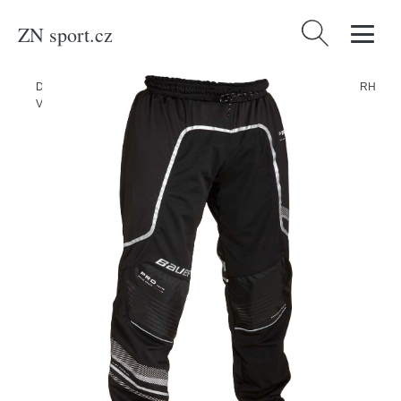
ZN sport.cz
Vyhledávání
Domů
/
Produkty
/
Oblečení, obuv a doplňky
/
Bauer Kalhoty Bauer RH
Vapor Pro S20 SR, Senior, M, černá