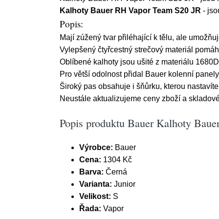
Kalhoty Bauer RH Vapor Team S20 JR
- jso
Popis:
Mají zúžený tvar přiléhající k tělu, ale umožň
Vylepšený čtyřcestný strečový materiál pomáh
Oblíbené kalhoty jsou ušité z materiálu 1680D 
Pro větší odolnost přidal Bauer kolenní panely
Široký pas obsahuje i šňůrku, kterou nastavíte
Neustále aktualizujeme ceny zboží a skladov
Popis produktu Bauer Kalhoty Bauer
Výrobce:
Bauer
Cena:
1304 Kč
Barva:
Černá
Varianta:
Junior
Velikost:
S
Řada:
Vapor