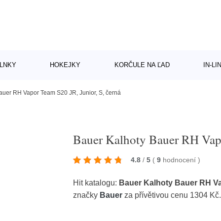
LNKY
HOKEJKY
KORČULE NA ĽAD
IN-L
auer RH Vapor Team S20 JR, Junior, S, černá
Bauer Kalhoty Bauer RH Vapo
4.8
/
5
(
9
hodnocení
)
Hit katalogu:
Bauer Kalhoty Bauer RH Va
značky
Bauer
za přívětivou cenu 1304 Kč