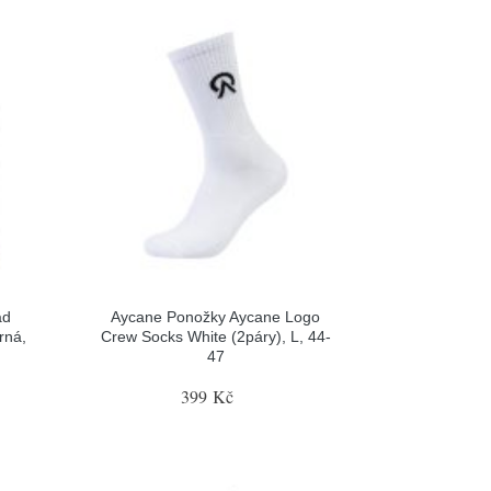
ad
Aycane Ponožky Aycane Logo
rná,
Crew Socks White (2páry), L, 44-
47
399 Kč