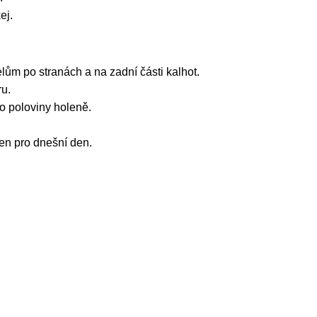
ej.
ům po stranách a na zadní části kalhot.
ru.
do poloviny holeně.
en pro dnešní den.