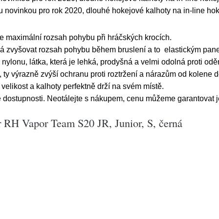
u novinkou pro rok 2020, dlouhé hokejové kalhoty na in-line hok
uje maximální rozsah pohybu při hráčských krocích.
á zvyšovat rozsah pohybu během bruslení a to elastickým panel
nylonu, látka, která je lehká, prodyšná a velmi odolná proti odě
, ty výrazně zvýší ochranu proti roztržení a nárazům od kolene 
 velikost a kalhoty perfektně drží na svém místě.
é dostupnosti. Neotálejte s nákupem, cenu můžeme garantovat j
 RH Vapor Team S20 JR, Junior, S, černá