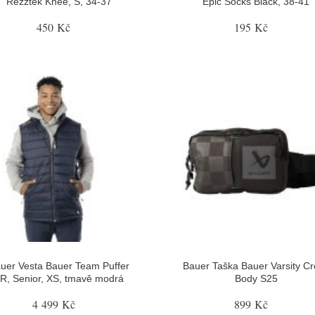
Rezztek Knee, S, 34-37
Epic Socks Black, 38-41
450 Kč
195 Kč
uer Vesta Bauer Team Puffer
Bauer Taška Bauer Varsity C
R, Senior, XS, tmavě modrá
Body S25
4 499 Kč
899 Kč