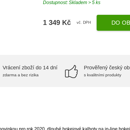
Dostupnost: Skladem > 5 ks
1 349 Kč
DO OB
vč. DPH
Vrácení zboží do 14 dní
Prověřený český o
zdarma a bez rizika
s kvalitními produkty
vinkou pro rok 2020, dlouhé hokejové kalhoty na in-line hokej