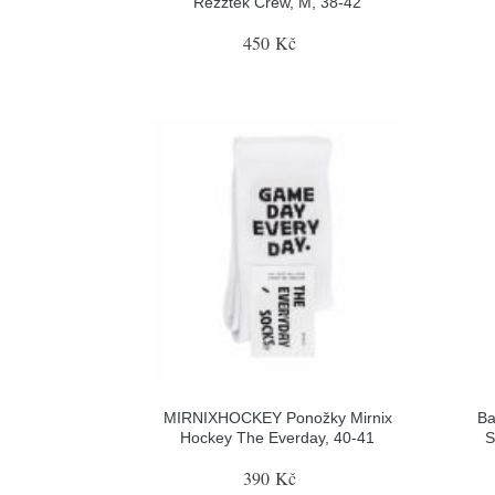
Rezztek Crew, M, 38-42
450 Kč
MIRNIXHOCKEY Ponožky Mirnix
Ba
Hockey The Everday, 40-41
S
390 Kč