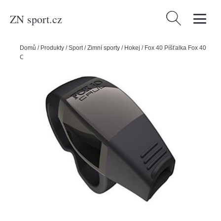
ZN sport.cz
Vyhledávání
Domů
/
Produkty
/
Sport
/
Zimní sporty
/
Hokej
/
Fox 40 Píšťalka Fox 40
Caul, černá