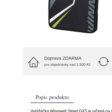
Doprava ZDARMA
pro objednávky nad 1.500 Kč
Popis produktu
Vyrážečka Winnwell Street GX5 je určená na s