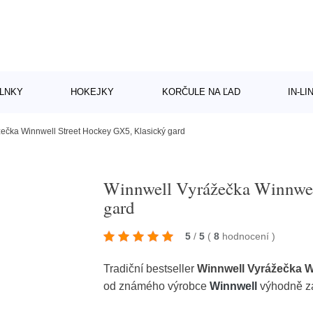
LNKY
HOKEJKY
KORČULE NA ĽAD
IN-L
ečka Winnwell Street Hockey GX5, Klasický gard
Winnwell Vyrážečka Winnwel
gard
5
/
5
(
8
hodnocení
)
Tradiční bestseller
Winnwell Vyrážečka W
od známého výrobce
Winnwell
výhodně z