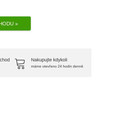
HODU »
bchod
Nakupujte kdykoli
máme otevřeno 24 hodin denně