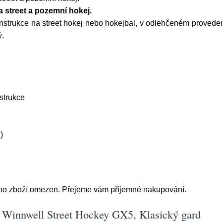
 street a pozemní hokej.
strukce na street hokej nebo hokejbal, v odlehčeném proveden
ý.
strukce
)
ího zboží omezen. Přejeme vám příjemné nakupování.
 Winnwell Street Hockey GX5, Klasický gard