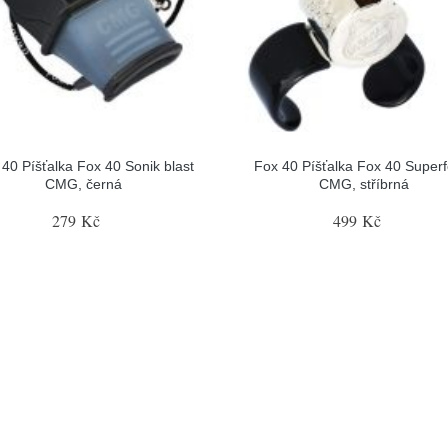
40 Píšťalka Fox 40 Sonik blast
Fox 40 Píšťalka Fox 40 Superf
CMG, černá
CMG, stříbrná
279 Kč
499 Kč