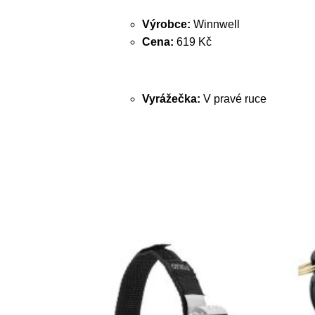
Výrobce:
Winnwell
Cena:
619 Kč
Vyrážečka:
V pravé ruce