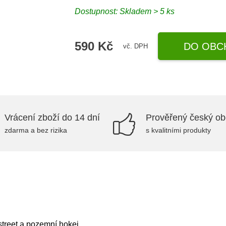
Dostupnost: Skladem > 5 ks
590 Kč
DO OBC
vč. DPH
Vrácení zboží do 14 dní
Prověřený český o
zdarma a bez rizika
s kvalitními produkty
treet a pozemní hokej.