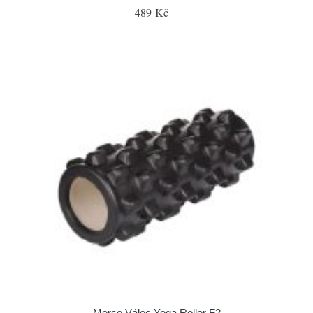
489 Kč
Merco Válec Yoga Roller F2