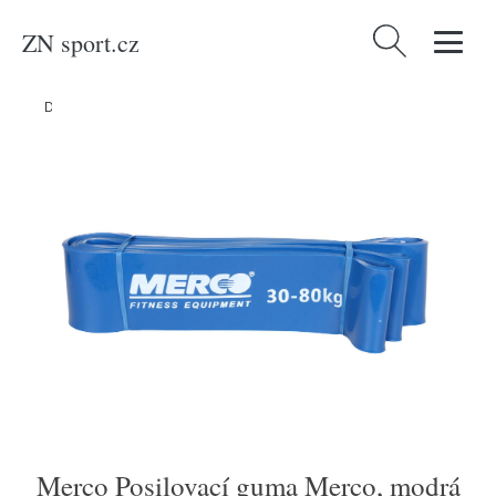
ZN sport.cz
Vyhledávání
Domů
/
Produkty
/
Fitness
/
Merco Posilovací guma Merco, modrá
Merco Posilovací guma Merco, modrá