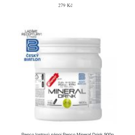
279 Kč
Penco Iontový nápoj Penco Mineral Drink 900g