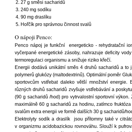
27 g směsi sacharidů
240 mg sodíku
90 mg draslíku
Hořčík pro správnou činnost svalů
O nápoji Penco:
Penco nápoj je funkční energeticko - rehydratační io
vyčerpané energetické zásoby, nahrazuje deficity vody 
termoregulaci organismu a snižuje riziko křečí.
Energii dodává unikátní směs 4 druhů sacharidů a to 
polymerů glukózy (maltodextrinů). Optimální poměr Gluk
sportovcům vstřebat daleko větší množství energie. 
různých druhů sacharidů zvyšuje vstřebávání a poskytu
(90 g sacharidů /hod) pro vytrvalostní sportovní výkon
maximálně 60 g sacharidů za hodinu, zatímco fruktóza
svalům extra energii ve formě dalších 30 g sacharidů/ho
Elektrolyty sodík a draslík jsou přítomny také v citrát
v organizmu acidobazickou rovnováhu. Slouží k pufrován