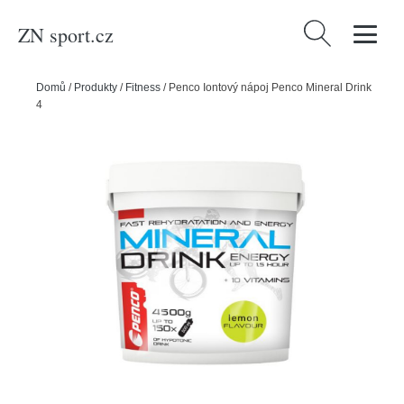
ZN sport.cz
Vyhledávání
Domů
/
Produkty
/
Fitness
/
Penco Iontový nápoj Penco Mineral Drink
4500g Citron