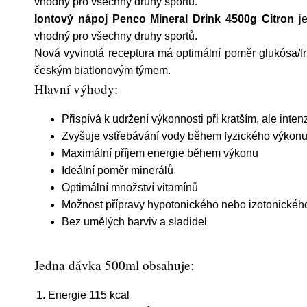
vhodný pro všechny druhy sportů.
Iontový nápoj Penco Mineral Drink 4500g Citron
je
vhodný pro všechny druhy sportů.
Nová vyvinotá receptura má optimální poměr glukósa/fr
českým biatlonovým týmem.
Hlavní výhody:
Přispívá k udržení výkonnosti při kratším, ale int
Zvyšuje vstřebávání vody během fyzického výkon
Maximální příjem energie během výkonu
Ideální poměr minerálů
Optimální množství vitamínů
Možnost přípravy hypotonického nebo izotonickéh
Bez umělých barviv a sladidel
Jedna dávka 500ml obsahuje:
Energie 115 kcal