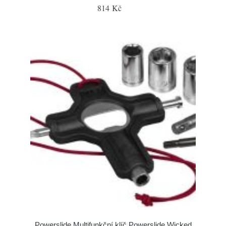
814 Kč
Powerslide Multifunkční klíč Powerslide Wicked