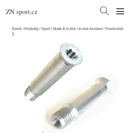
ZN sport.cz
Vyhledávání
Domů
/
Produkty
/
Sport
/
Skate & in-line
/
In-line bruslení
/
Powerslide
Šroub Powerslide M7/36mm 8mm Alu Frames (1ks)