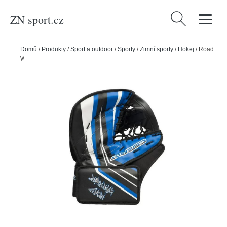
ZN sport.cz
Vyhledávání
Domů
/
Produkty
/
Sport a outdoor
/
Sporty
/
Zimní sporty
/
Hokej
/
Road
Warrior Lapačka Road Warrior Deluxe Cobalt, Obrácený gard