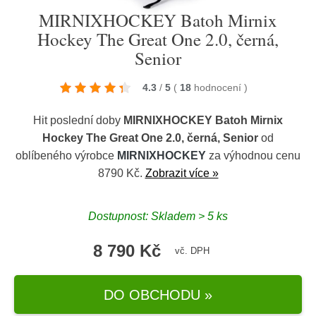
MIRNIXHOCKEY Batoh Mirnix
Hockey The Great One 2.0, černá,
Senior
4.3
/
5
(
18
hodnocení
)
Hit poslední doby
MIRNIXHOCKEY Batoh Mirnix
Hockey The Great One 2.0, černá, Senior
od
oblíbeného výrobce
MIRNIXHOCKEY
za výhodnou cenu
8790 Kč.
Zobrazit více »
Dostupnost: Skladem > 5 ks
8 790 Kč
vč. DPH
DO OBCHODU »