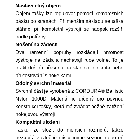
Nastavitelný objem
Objem tašky lze regulovat pomocí kompresních
pásků po stranách. Při menším nákladu se taška
stáhne, při kompletní výstroji se naopak rozšíří
podle potřeby.
Nošení na zádech
Dva ramenní popruhy rozkládají hmotnost
výstroje na záda a nechávají ruce volné. To je
praktické při přesunu na stadion, do auta nebo
při cestování s hokejkami.
Odolný svrchní materiál
Svrchní část je vyrobená z CORDURA® Ballistic
Nylon 1000D. Materiál je určený pro pevnou
konstrukci tašky, která má zvládat běžné zatížení
hokejovou výstrojí.
Kompaktní uložení
Tašku lze složit do menších rozměrů, takže
nezabírá zbytečně místo mimo sezonu nebo při