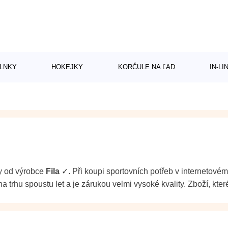
LNKY
HOKEJKY
KORČULE NA ĽAD
IN-L
by od výrobce
Fila
✓. Při koupi sportovních potřeb v internetovém
a trhu spoustu let a je zárukou velmi vysoké kvality. Zboží, kte