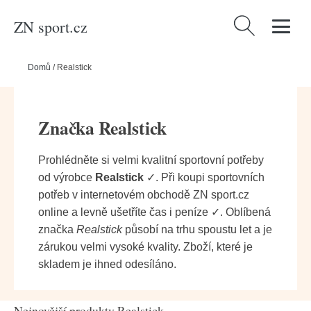
ZN sport.cz
Vyhledávání
Domů
/
Realstick
Značka Realstick
Prohlédněte si velmi kvalitní sportovní potřeby
od výrobce
Realstick
✓. Při koupi sportovních
potřeb v internetovém obchodě ZN sport.cz
online a levně ušetříte čas i peníze ✓. Oblíbená
značka
Realstick
působí na trhu spoustu let a je
zárukou velmi vysoké kvality. Zboží, které je
skladem je ihned odesíláno.
Nejnovější produkty Realstick