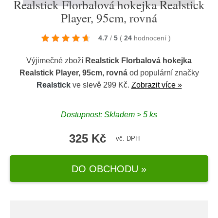
Realstick Florbalová hokejka Realstick
Player, 95cm, rovná
4.7
/
5
(
24
hodnocení
)
Výjimečné zboží
Realstick Florbalová hokejka
Realstick Player, 95cm, rovná
od populární značky
Realstick
ve slevě 299 Kč.
Zobrazit více »
Dostupnost: Skladem > 5 ks
325 Kč
vč. DPH
DO OBCHODU »