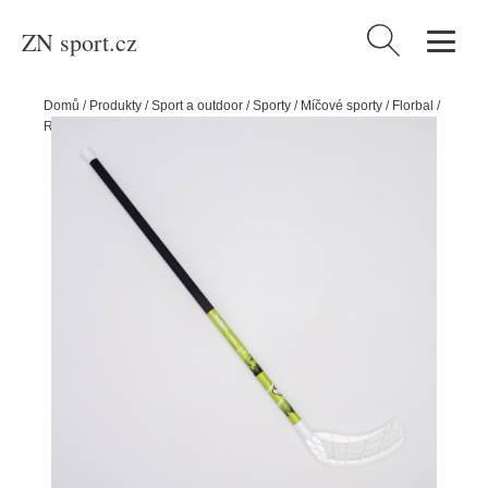
ZN sport.cz
Vyhledávání
Domů
/
Produkty
/
Sport a outdoor
/
Sporty
/
Míčové sporty
/
Florbal
/
Realstick Florbalová hokejka Realstick Player, 95cm, rovná