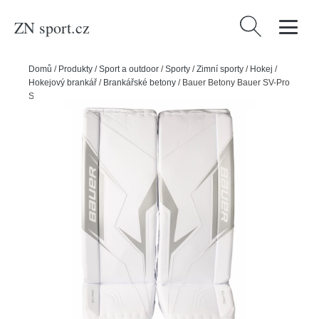
ZN sport.cz
Vyhledávání
Domů
/
Produkty
/
Sport a outdoor
/
Sporty
/
Zimní sporty
/
Hokej
/
Hokejový brankář
/
Brankářské betony
/
Bauer Betony Bauer SV-Pro
S25 INT, bílá, Intermediate, 30+1", S