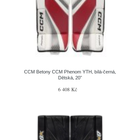
CCM Betony CCM Phenom YTH, bílá-černá,
Dětská, 20"
6 408 Kč