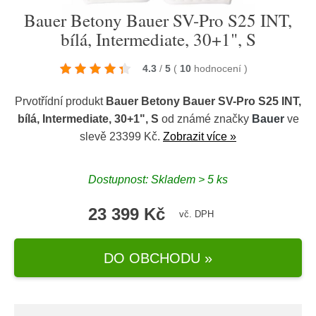
Bauer Betony Bauer SV-Pro S25 INT,
bílá, Intermediate, 30+1", S
4.3
/
5
(
10
hodnocení
)
Prvotřídní produkt
Bauer Betony Bauer SV-Pro S25 INT,
bílá, Intermediate, 30+1", S
od známé značky
Bauer
ve
slevě 23399 Kč.
Zobrazit více »
Dostupnost: Skladem > 5 ks
23 399 Kč
vč. DPH
DO OBCHODU »