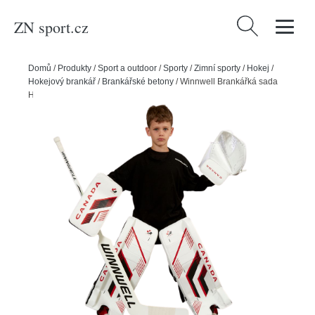
ZN sport.cz
Vyhledávání
Domů
/
Produkty
/
Sport a outdoor
/
Sporty
/
Zimní sporty
/
Hokej
/
Hokejový brankář
/
Brankářské betony
/
Winnwell Brankářká sada
Hockey Canada Street Hockey, Senior, 34", Klasický gard