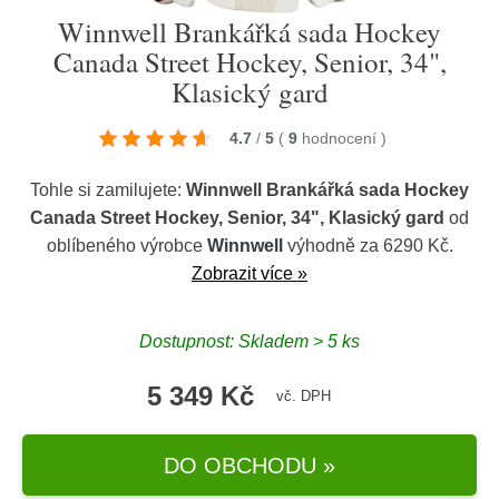
Winnwell Brankářká sada Hockey
Canada Street Hockey, Senior, 34",
Klasický gard
4.7
/
5
(
9
hodnocení
)
Tohle si zamilujete:
Winnwell Brankářká sada Hockey
Canada Street Hockey, Senior, 34", Klasický gard
od
oblíbeného výrobce
Winnwell
výhodně za 6290 Kč.
Zobrazit více »
Dostupnost: Skladem > 5 ks
5 349 Kč
vč. DPH
DO OBCHODU »