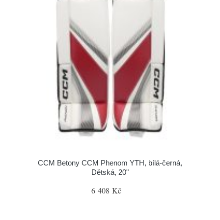
CCM Betony CCM Phenom YTH, bílá-černá,
Dětská, 20"
6 408 Kč