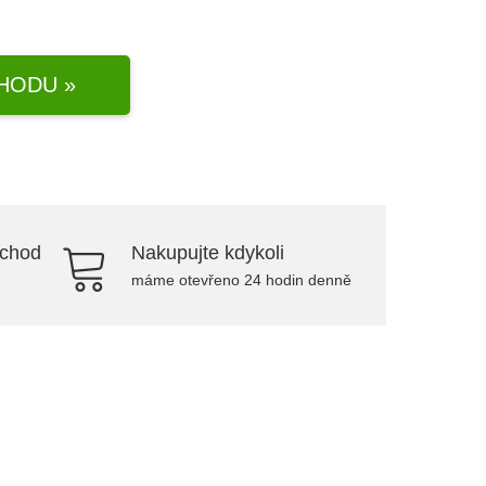
HODU »
bchod
Nakupujte kdykoli
máme otevřeno 24 hodin denně