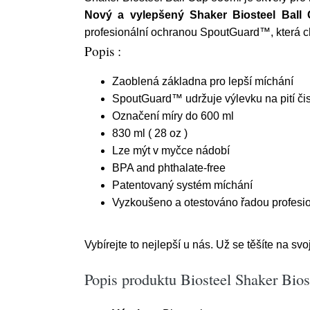
Nový a vylepšený Shaker Biosteel Ball
profesionální ochranou SpoutGuard™, která c
Popis :
Zaoblená základna pro lepší míchání
SpoutGuard™ udržuje výlevku na pití či
Označení míry do 600 ml
830 ml ( 28 oz )
Lze mýt v myčce nádobí
BPA and phthalate-free
Patentovaný systém míchání
Vyzkoušeno a otestováno řadou profesio
Vybírejte to nejlepší u nás. Už se těšíte na sv
Popis produktu Biosteel Shaker Bio