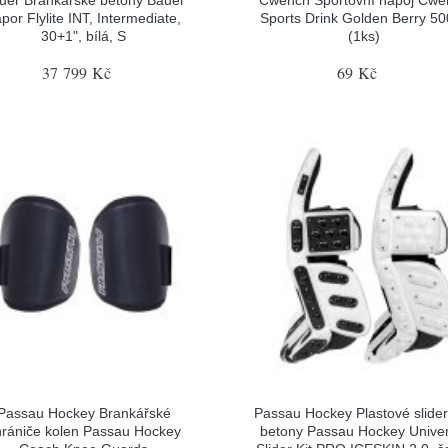
uer Brankářské betony Bauer
Cwench Sportovní nápoj Cwe
por Flylite INT, Intermediate,
Sports Drink Golden Berry 5
30+1", bílá, S
(1ks)
37 799 Kč
69 Kč
Passau Hockey Brankářské
Passau Hockey Plastové slider
hrániče kolen Passau Hockey
betony Passau Hockey Univer