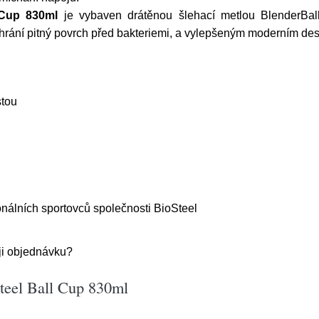
 Cup 830ml
je vybaven drátěnou šlehací metlou BlenderBall
hrání pitný povrch před bakteriemi, a vylepšeným moderním de
stou
nálních sportovců společnosti BioSteel
oji objednávku?
steel Ball Cup 830ml