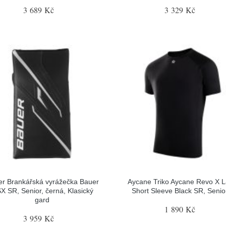
3 689 Kč
3 329 Kč
r Brankářská vyrážečka Bauer
Aycane Triko Aycane Revo X L
X SR, Senior, černá, Klasický
Short Sleeve Black SR, Senior
gard
1 890 Kč
3 959 Kč