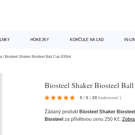
LNKY
HOKEJKY
KORČULE NA ĽAD
IN-L
ej
/
Biosteel Shaker Biosteel Ball Cup 830ml
Biosteel Shaker Biosteel Bal
5
/
5
(
20
hodnocení
)
Žádaný produkt
Biosteel Shaker Biostee
Biosteel
za přívětivou cenu 250 Kč.
Zobraz