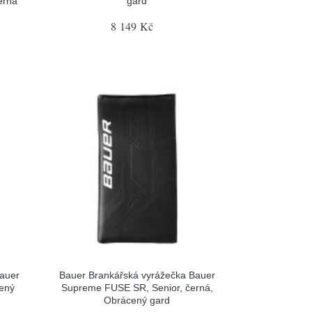
erná
gard
8 149 Kč
Bauer
Bauer Brankářská vyrážečka Bauer
cený
Supreme FUSE SR, Senior, černá,
Obrácený gard