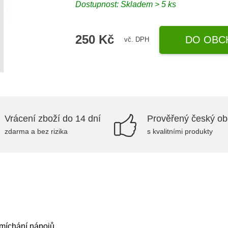
Dostupnost: Skladem > 5 ks
250 Kč
DO OBC
vč. DPH
Vrácení zboží do 14 dní
Prověřený český o
zdarma a bez rizika
s kvalitními produkty
 míchání nápojů.