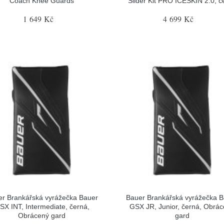
Coach Knee Guards
Slider Kit PRO ICESKIN 2.0, č
1 649 Kč
4 699 Kč
r Brankářská vyrážečka Bauer
Bauer Brankářská vyrážečka 
SX INT, Intermediate, černá,
GSX JR, Junior, černá, Obrá
Obrácený gard
gard