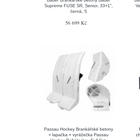
Bauer Brankářské betony Bauer
Ba
Supreme FUSE SR, Senior, 33+1",
Va
černá, S
56 699 Kč
Passau Hockey Brankářské betony
+ lapačka + vyrážečka Passau
c