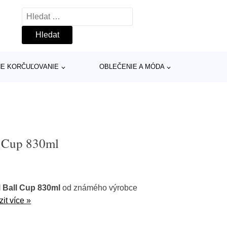
Vyhledávání
INE KORČUĽOVANIE
OBLEČENIE A MÓDA
l Cup 830ml
l Ball Cup 830ml
od známého výrobce
it více »