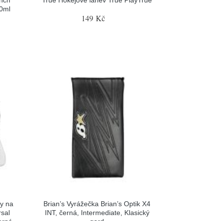
nch
True Hokejové láhev True PlayTrue
00ml
149 Kč
y na
Brian’s Vyrážečka Brian’s Optik X4
sal
INT, černá, Intermediate, Klasický