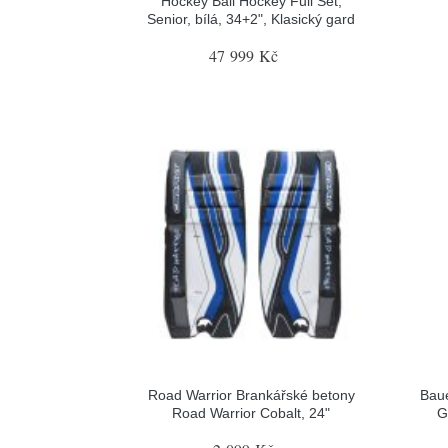
Hockey Ball Hockey Full Set,
Senior, bílá, 34+2", Klasický gard
47 999 Kč
Road Warrior Brankářské betony
Baue
Road Warrior Cobalt, 24"
G